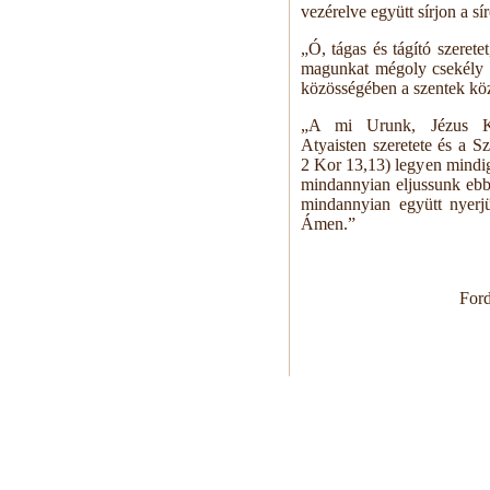
vezérelve együtt sírjon a s
„Ó, tágas és tágító szeret
magunkat mégoly csekély i
közösségében a szentek köz
„A mi Urunk, Jézus Kr
Atyaisten szeretete és a S
2 Kor 13,13) legyen mindi
mindannyian eljussunk ebb
mindannyian együtt nyerjü
Ámen.”
Ford