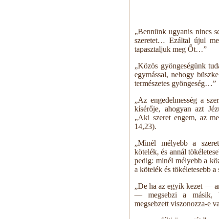
„Bennünk ugyanis nincs sem
szeretet… Ezáltal újul me
tapasztaljuk meg Őt…”
„Közös gyöngeségünk tudat
egymással, nehogy büszke 
természetes gyöngeség…”
„Az engedelmesség a szer
kísérője, ahogyan azt Jézu
„Aki szeret engem, az meg
14,23).
„Minél mélyebb a szeret
kötelék, és annál tökéletes
pedig: minél mélyebb a kö
a kötelék és tökéletesebb a 
„De ha az egyik kezet — am
— megsebzi a másik, b
megsebzett viszonozza-e v