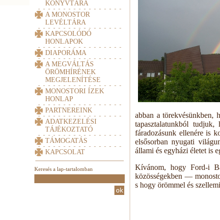
KÖNYVTÁRA
A MONOSTOR
LEVÉLTÁRA
KAPCSOLÓDÓ
HONLAPOK
DIAPORÁMA
A MEGVÁLTÁS
ÖRÖMHÍRÉNEK
MEGJELENÍTÉSE
MONOSTORI ÍZEK
HONLAP
PARTNEREINK
abban a törekvésünkben, h
ADATKEZELÉSI
tapasztalatunkból tudjuk
TÁJÉKOZTATÓ
fáradozásunk ellenére is 
TÁMOGATÁS
elsősorban nyugati világu
állami és egyházi életet is e
KAPCSOLAT
Kívánom, hogy Ford-i Ba
Keresés a lap-tartalomban
közösségekben — monostor
s hogy örömmel és szellemi