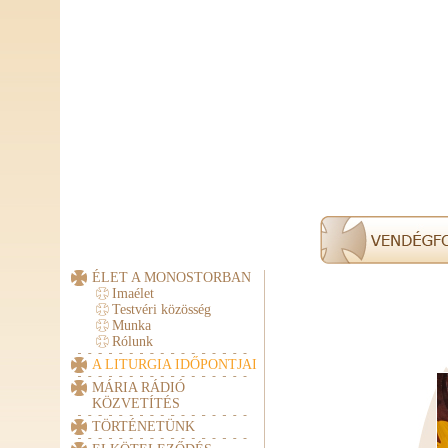
ÉLET A MONOSTORBAN
Imaélet
Testvéri közösség
Munka
Rólunk
A LITURGIA IDŐPONTJAI
MÁRIA RÁDIÓ
KÖZVETÍTÉS
TÖRTÉNETÜNK