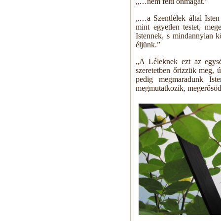
„…nem félti önmagát.”
„…a Szentlélek által Isten
mint egyetlen testet, me
Istennek, s mindannyian k
éljünk.”
„A Léleknek ezt az egység
szeretetben őrizzük meg, 
pedig megmaradunk Iste
megmutatkozik, megerősödik 