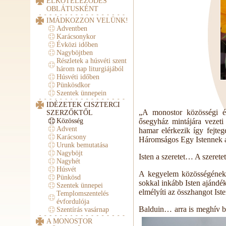
ELKÖTELEZŐDÉS
OBLÁTUSKÉNT
IMÁDKOZZON VELÜNK!
Adventben
Karácsonykor
Évközi időben
Nagyböjtben
Részletek a húsvéti szent
három nap liturgiájából
Húsvéti időben
Pünkösdkor
Szentek ünnepein
IDÉZETEK CISZTERCI
„A monostor közösségi é
SZERZŐKTŐL
Közösség
ősegyház mintájára vezet
Advent
hamar elérkezik így fejteg
Karácsony
Háromságos Egy Istennek a
Urunk bemutatása
Nagyböjt
Isten a szeretet… A szeretet 
Nagyhét
Húsvét
A kegyelem közösségének 
Pünkösd
sokkal inkább Isten ajándék
Szentek ünnepei
elmélyíti az összhangot Iste
Templomszentelés
évfordulója
Balduin… arra is meghív b
Szentírás vasárnap
A MONOSTOR