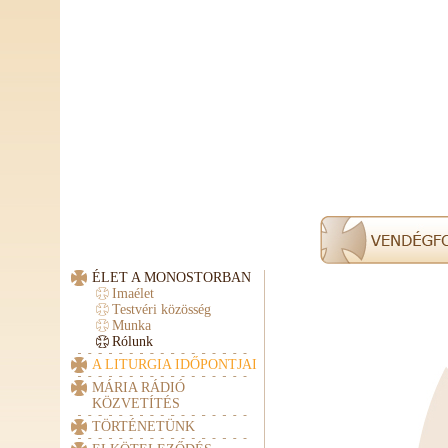
ÉLET A MONOSTORBAN
Imaélet
Testvéri közösség
Munka
Rólunk
A LITURGIA IDŐPONTJAI
MÁRIA RÁDIÓ
KÖZVETÍTÉS
TÖRTÉNETÜNK