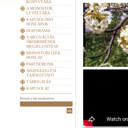
KÖNYVTÁRA
A MONOSTOR
LEVÉLTÁRA
KAPCSOLÓDÓ
HONLAPOK
DIAPORÁMA
A MEGVÁLTÁS
ÖRÖMHÍRÉNEK
MEGJELENÍTÉSE
MONOSTORI ÍZEK
HONLAP
PARTNEREINK
ADATKEZELÉSI
TÁJÉKOZTATÓ
TÁMOGATÁS
KAPCSOLAT
Keresés a lap-tartalomban