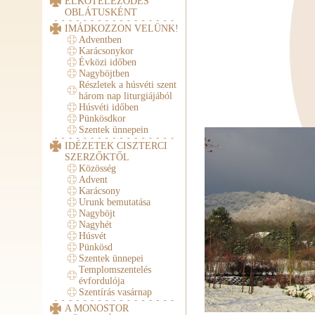
ELKÖTELEZŐDÉS
OBLÁTUSKÉNT
IMÁDKOZZON VELÜNK!
Adventben
Karácsonykor
Évközi időben
Nagyböjtben
Részletek a húsvéti szent
három nap liturgiájából
Húsvéti időben
Pünkösdkor
Szentek ünnepein
IDÉZETEK CISZTERCI
SZERZŐKTŐL
Közösség
Advent
Karácsony
Urunk bemutatása
Nagyböjt
Nagyhét
Húsvét
Pünkösd
Szentek ünnepei
Templomszentelés
évfordulója
Szentírás vasárnap
A MONOSTOR