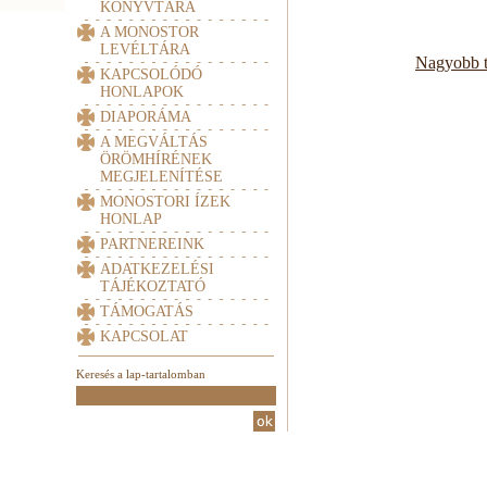
KÖNYVTÁRA
A MONOSTOR
LEVÉLTÁRA
Nagyobb t
KAPCSOLÓDÓ
HONLAPOK
DIAPORÁMA
A MEGVÁLTÁS
ÖRÖMHÍRÉNEK
MEGJELENÍTÉSE
MONOSTORI ÍZEK
HONLAP
PARTNEREINK
ADATKEZELÉSI
TÁJÉKOZTATÓ
TÁMOGATÁS
KAPCSOLAT
Keresés a lap-tartalomban