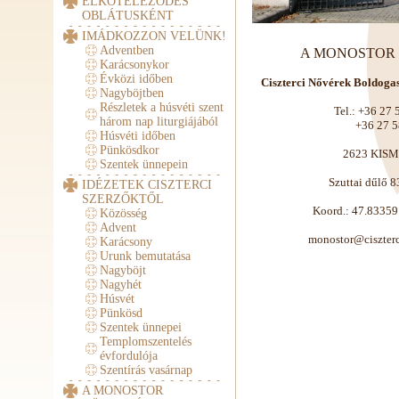
ELKÖTELEZŐDÉS
OBLÁTUSKÉNT
IMÁDKOZZON VELÜNK!
Adventben
A MONOSTOR el
Karácsonykor
Évközi időben
Ciszterci Nővérek Boldog
Nagyböjtben
Részletek a húsvéti szent
Tel.: +36 27 
három nap liturgiájából
+36 27 58
Húsvéti időben
Pünkösdkor
2623 KIS
Szentek ünnepein
Szuttai dűlő 8
IDÉZETEK CISZTERCI
SZERZŐKTŐL
Koord.: 47.8335
Közösség
Advent
uh.rotsonomicret
Karácsony
Urunk bemutatása
Nagyböjt
Nagyhét
Húsvét
Pünkösd
Szentek ünnepei
Templomszentelés
évfordulója
Szentírás vasárnap
A MONOSTOR