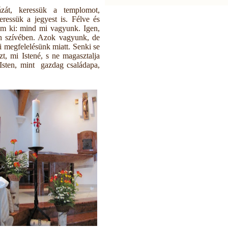
ázát, keressük a templomot,
eressük a jegyest is. Félve és
om ki: mind mi vagyunk. Igen,
n szívében. Azok vagyunk, de
i megfelelésünk miatt. Senki se
zt, mi Istené, s ne magasztalja
Isten, mint gazdag családapa,