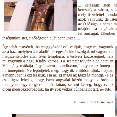
... keressük Isten h
keressük a várost, s k
mély tisztelettel mond
azok vagyunk, de Iste
az Ő jósága, s nem a m
tulajdonítsa magának a
fel önmagát. Ellenben 
ínségünkre siet, s bőségesen ellát bennünket. ...
Így tehát testvérek, ha meggyőződéssel valljuk, hogy mi vagyunk
az a ház, melyben a családfő bőséges étekkel szolgál, mi vagyunk a
megszentelődés által Isten temploma, a testvéri közösségnek hála
mi vagyunk a nagy Király városa, s a szeretet folytán a halhatatlan
Vőlegény mátkája, úgy hiszem, mondhatom, hogy ez az ünnep a
mi ünnepünk. Ne lepődjetek meg, hogy itt, e földön üljük, majdan
a mennyben is ezt tesszük. Ha az, ki maga az Igazság mondja - s ez
csak igaz lehet -, hogy Isten angyalai között nagy az öröm a
mennyben egy megtérő bűnös láttán, semmi kétség, hogy ez az
öröm megsokszorozódik, ha ily sok vétkes bűnbánatot tart.
tovább...
Clairvaux-i Szent Bernát apát