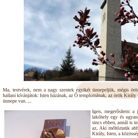
Ma, testvérek, nem a nagy szentek egyikét ünnepeljük, mégis ör
hallani kívánjátok: Isten házának, az Ő templomának, az örök Király
ünnepe van. ...
Igen, megerősítem: a 
lakóhely egy és ugya
sincs ebben, annál is 
az, Aki méltóztatik ab
Király, Isten, a közösség