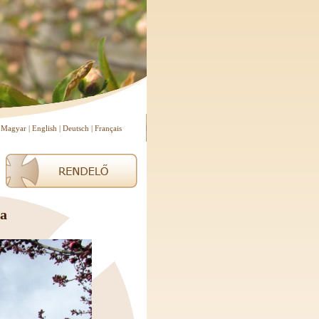
Magyar
|
English
|
Deutsch
|
Français
ja