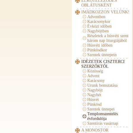
ELKÖTELEZŐDÉS
OBLÁTUSKÉNT
IMÁDKOZZON VELÜNK!
Adventben
Karácsonykor
Évközi időben
Nagyböjtben
Részletek a húsvéti szent
három nap liturgiájából
Húsvéti időben
Pünkösdkor
Szentek ünnepein
IDÉZETEK CISZTERCI
SZERZŐKTŐL
Közösség
Advent
Karácsony
Urunk bemutatása
Nagyböjt
Nagyhét
Húsvét
Pünkösd
Szentek ünnepei
Templomszentelés
évfordulója
Szentírás vasárnap
A MONOSTOR