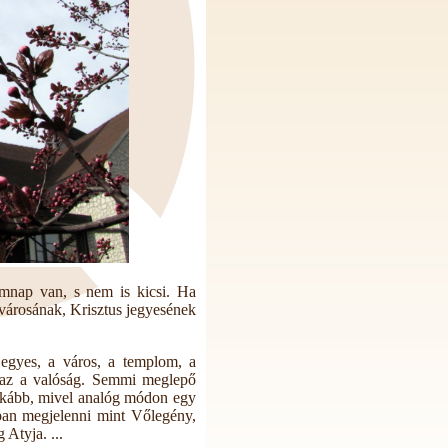
ömnap van, s nem is kicsi. Ha
 városának, Krisztus jegyesének
jegyes, a város, a templom, a
naz a valóság. Semmi meglepő
inkább, mivel analóg módon egy
ban megjelenni mint Vőlegény,
 Atyja. ...