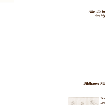
Alle, die 
des M
Bildhauer
Má
Di
„E