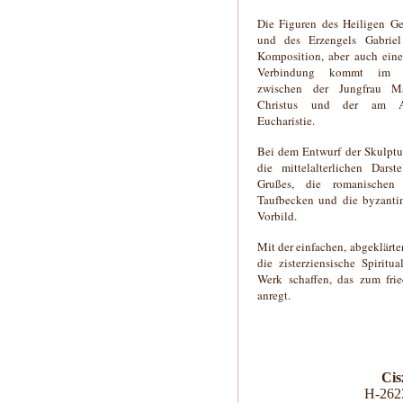
Die Figuren des Heiligen Ge
und des Erzengels Gabriel
Komposition, aber auch eine
Verbindung kommt im K
zwischen der Jungfrau Ma
Christus und der am Alt
Eucharistie.
Bei dem Entwurf der Skulptu
die mittelalterlichen Dars
Grußes, die romanischen
Taufbecken und die byzantin
Vorbild.
Mit der einfachen, abgeklär
die zisterziensische Spiritu
Werk schaffen, das zum frie
anregt.
Cis
H-2623