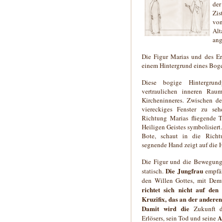
d
Zis
vo
Alt
ang
Die Figur Marias und des Er
einem Hintergrund eines Bog
Diese bogige Hintergrundp
vertraulichen inneren Rau
Kircheninneres. Zwischen de
viereckiges Fenster zu se
Richtung Marias fliegende 
Heiligen Geistes symbolisiert.
Bote, schaut in die Richt
segnende Hand zeigt auf die H
Die Figur und die Bewegung
Die Jungfrau
statisch.
empfän
den Willen Gottes, mit De
richtet sich nicht auf den
Kruzifix, das an der andere
Damit wird die
Zukunft d
A
Erlösers, sein Tod und seine