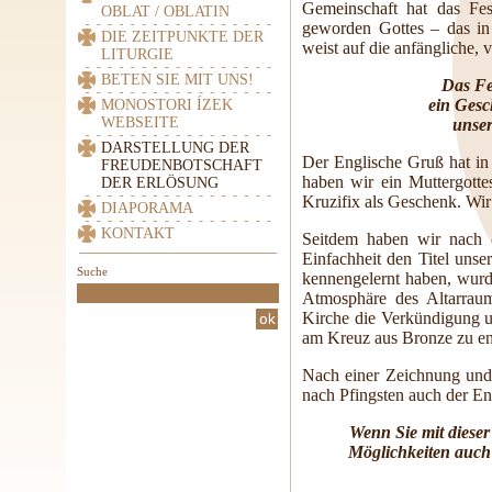
Gemeinschaft hat das Fes
OBLAT / OBLATIN
geworden Gottes – das in 
DIE ZEITPUNKTE DER
weist auf die anfängliche,
LITURGIE
BETEN SIE MIT UNS!
Das Fe
ein Gesc
MONOSTORI ÍZEK
WEBSEITE
unser
DARSTELLUNG DER
Der Englische Gruß hat in
FREUDENBOTSCHAFT
haben wir ein Muttergotte
DER ERLÖSUNG
Kruzifix als Geschenk. Wir
DIAPORAMA
KONTAKT
Seitdem haben wir nach d
Einfachheit den Titel uns
Suche
kennengelernt haben, wurde
Atmosphäre des Altarrau
Kirche die Verkündigung 
am Kreuz aus Bronze zu ent
Nach einer Zeichnung und 
nach Pfingsten auch der Eng
Wenn Sie mit dieser 
Möglichkeiten auch 