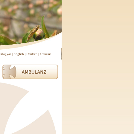
Magyar
|
English
|
Deutsch
|
Français