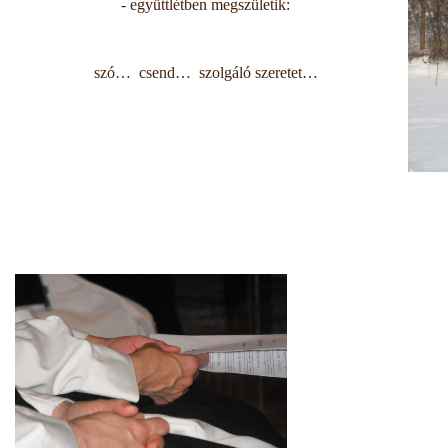
- együttlétben megszületik:
szó… csend… szolgáló szeretet…