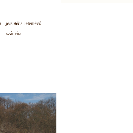
a –
jelenlét
a Jelenlévő
számára.