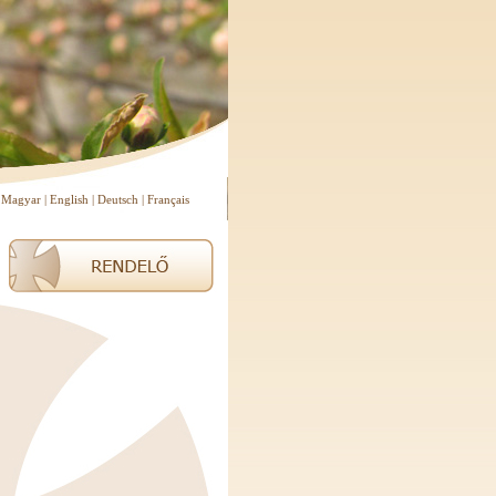
Magyar
|
English
|
Deutsch
|
Français