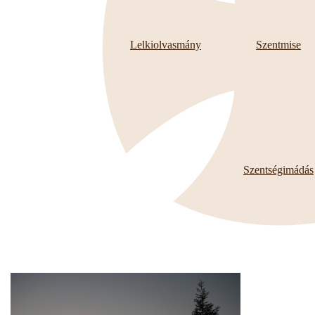
Lelkiolvasmány
Szentmise
Szentségimádás