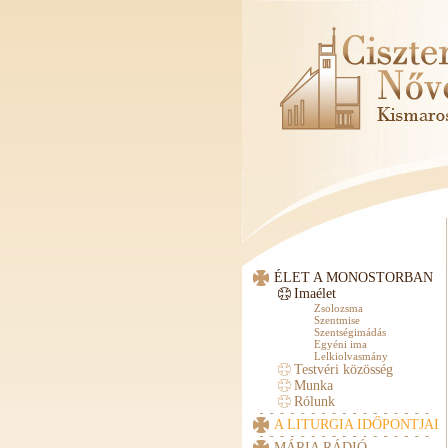
ÉLET A MONOSTORBAN
Imaélet
Zsolozsma
Szentmise
Szentségimádás
Egyéni ima
Lelkiolvasmány
Testvéri közösség
Munka
Rólunk
A LITURGIA IDŐPONTJAI
MÁRIA RÁDIÓ