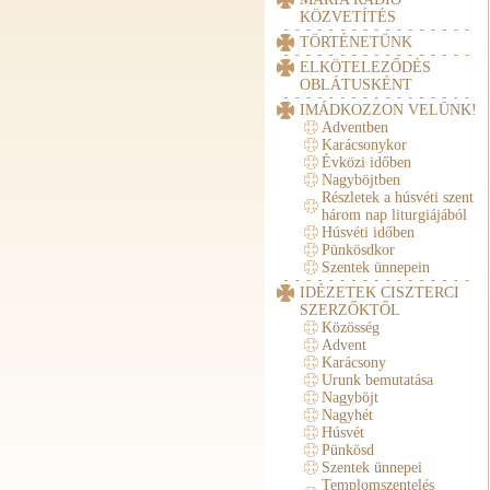
KÖZVETÍTÉS
TÖRTÉNETÜNK
ELKÖTELEZŐDÉS
OBLÁTUSKÉNT
IMÁDKOZZON VELÜNK!
Adventben
Karácsonykor
Évközi időben
Nagyböjtben
Részletek a húsvéti szent
három nap liturgiájából
Húsvéti időben
Pünkösdkor
Szentek ünnepein
IDÉZETEK CISZTERCI
SZERZŐKTŐL
Közösség
Advent
Karácsony
Urunk bemutatása
Nagyböjt
Nagyhét
Húsvét
Pünkösd
Szentek ünnepei
Templomszentelés