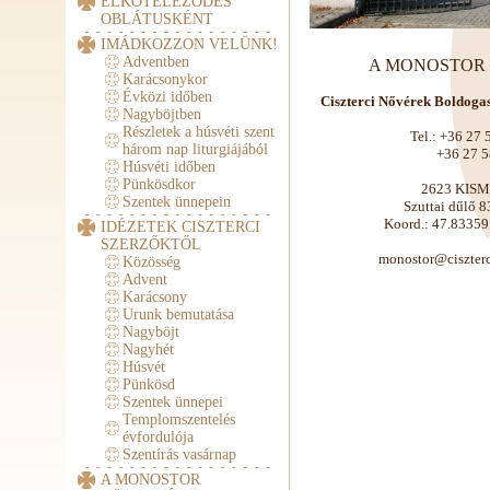
ELKÖTELEZŐDÉS
OBLÁTUSKÉNT
IMÁDKOZZON VELÜNK!
Adventben
A MONOSTOR el
Karácsonykor
Évközi időben
Ciszterci Nővérek Boldog
Nagyböjtben
Részletek a húsvéti szent
Tel.: +36 27 
három nap liturgiájából
+36 27 58
Húsvéti időben
Pünkösdkor
2623 KIS
Szentek ünnepein
Szuttai dűlő 8
Koord.: 47.8335
IDÉZETEK CISZTERCI
SZERZŐKTŐL
uh.rotsonomicret
Közösség
Advent
Karácsony
Urunk bemutatása
Nagyböjt
Nagyhét
Húsvét
Pünkösd
Szentek ünnepei
Templomszentelés
évfordulója
Szentírás vasárnap
A MONOSTOR