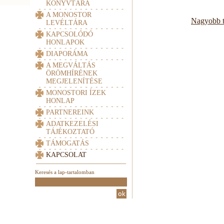
KÖNYVTÁRA
A MONOSTOR
Nagyobb t
LEVÉLTÁRA
KAPCSOLÓDÓ
HONLAPOK
DIAPORÁMA
A MEGVÁLTÁS
ÖRÖMHÍRÉNEK
MEGJELENÍTÉSE
MONOSTORI ÍZEK
HONLAP
PARTNEREINK
ADATKEZELÉSI
TÁJÉKOZTATÓ
TÁMOGATÁS
KAPCSOLAT
Keresés a lap-tartalomban